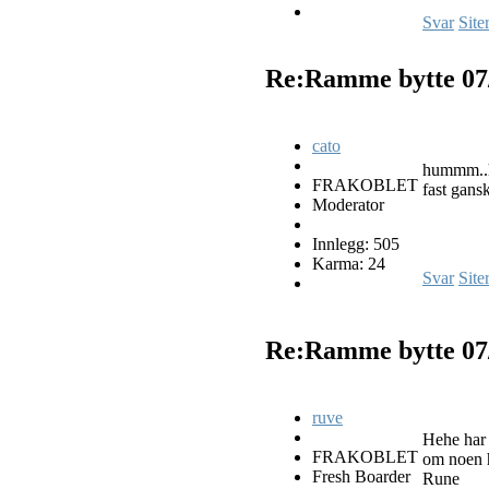
Svar
Site
Re:Ramme bytte
07
cato
hummm..ha
FRAKOBLET
fast gans
Moderator
Innlegg: 505
Karma: 24
Svar
Site
Re:Ramme bytte
07
ruve
Hehe har 
FRAKOBLET
om noen h
Fresh Boarder
Rune