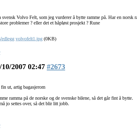
n svensk Volvo Felt, som jeg vurderer å bytte ramme på. Har en norsk 
store problemer ? eller det et håpløst prosjekt ? Rune
volvofelt1.jpg
(0KB)
r
/10/2007 02:47
#2673
 fin ut, artig bagasjerom
mme ramma på de norske og de svenske bilene, så det går fint å bytte.
må jo settes over, så det blir litt jobb.
r