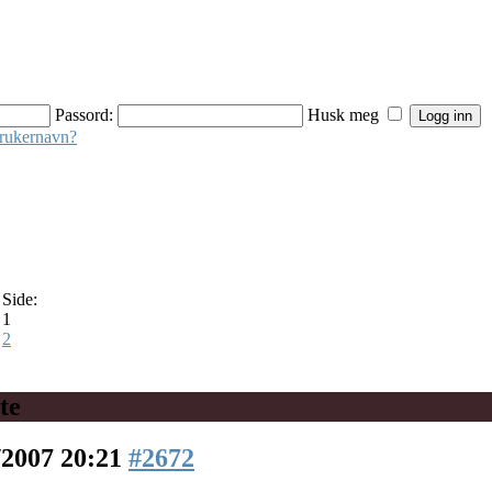
Passord:
Husk meg
brukernavn?
Side:
1
2
te
/2007 20:21
#2672