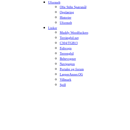
Uformelt
Ofte Stilte Spørsmål
Opplæring
Historier
Uformelt
Linker
Muddy Woodfuckers
Terrängbil.net
C304/TGB13
Feltvogn
Terrengbil
Beltevogner
Navigasjon
Portaler og forum
LapperAnner.OG
Villmark
Spill