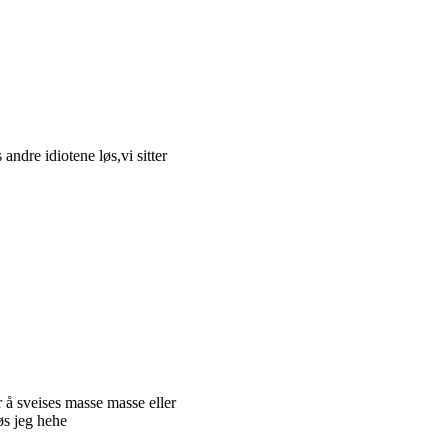
ndre idiotene løs,vi sitter
 å sveises masse masse eller
øs jeg hehe