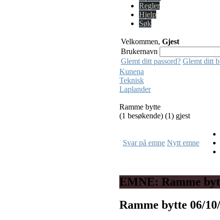
Regler
Hjelp
Søk
Velkommen,
Gjest
Brukernavn
Glemt ditt passord?
Glemt ditt 
Kunena
Teknisk
Laplander
Ramme bytte
(1 besøkende) (1) gjest
Svar på emne
Nytt emne
EMNE: Ramme byt
Ramme bytte
06/10