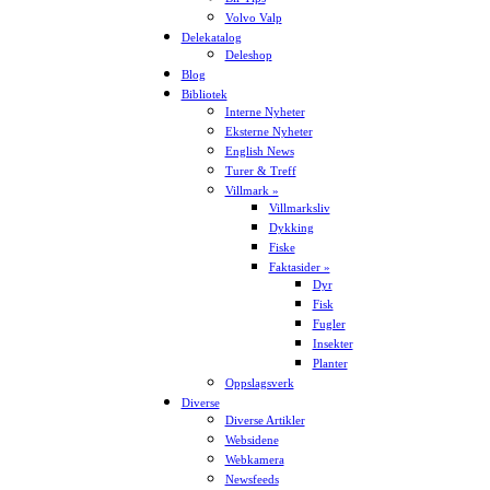
Volvo Valp
Delekatalog
Deleshop
Blog
Bibliotek
Interne Nyheter
Eksterne Nyheter
English News
Turer & Treff
Villmark »
Villmarksliv
Dykking
Fiske
Faktasider »
Dyr
Fisk
Fugler
Insekter
Planter
Oppslagsverk
Diverse
Diverse Artikler
Websidene
Webkamera
Newsfeeds