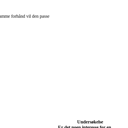
ramme forhånd vil den passe
Undersøkelse
Er det noen interesse for en