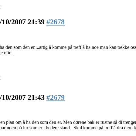
r
/10/2007 21:39
#2678
 den som den er....artig å komme på treff å ha noe man kan trekke oss a
ke ofte
.
r
/10/2007 21:43
#2679
en plan om å ha den som den er. Men dørene bak er rustne så di trenger
ar noen på lur som er i bedere stand.
Skal komme på treff å dra dere l