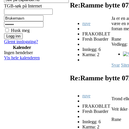
Re:Ramme bytte
07
TGB-søk på Internet
Ja er en a
ruve
være en r
forran me
Husk meg
FRAKOBLET
Fresh Boarder
Rune
Glemt innlogging?
Vedlegg:
Kalender
Innlegg: 6
Ingen hendelser
Karma: 2
Vis hele kalenderen
Svar
Site
Re:Ramme bytte
07
ruve
Trond ell
FRAKOBLET
Veit ikke
Fresh Boarder
Rune
Innlegg: 6
Karma: 2