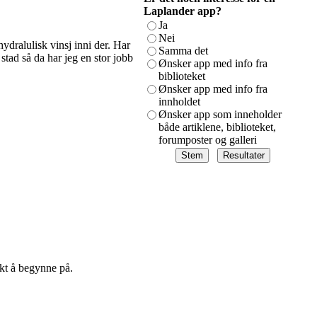
Laplander app?
Ja
Nei
 hydralulisk vinsj inni der. Har
Samma det
stad så da har jeg en stor jobb
Ønsker app med info fra
biblioteket
Ønsker app med info fra
innholdet
Ønsker app som inneholder
både artiklene, biblioteket,
forumposter og galleri
kt å begynne på.