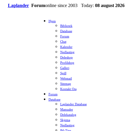
Laplander
Forum
online since 2003 Today:
08 august 2026
Hjem
Bibliotek
Database
Forum
Chat
Kalender
Nedlasting
Deleshop
Profilshop
Galleri
Spill
Webmail
Sitemap
Kontakt Oss
Forum
Database
Laplander Database
Manualer
Delekatalog
Skjema
Nedlasting
Bil-Tips