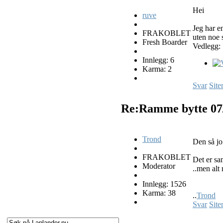
Hei
ruve
Jeg har e
FRAKOBLET
uten noe 
Fresh Boarder
Vedlegg:
Innlegg: 6
Karma: 2
Svar
Site
Re:Ramme bytte
07
Trond
Den så jo
FRAKOBLET
Det er sa
Moderator
..men alt 
Innlegg: 1526
Karma: 38
..
Trond
Svar
Site