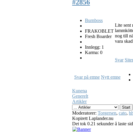
#2856
Burnboss
Lite sen
lammköttet
FRAKOBLET
nog till n
Fresh Boarder
vara skadl
Innlegg: 1
Karma: 0
Svar
Site
Svar på emne
Nytt emne
Kunena
Generelt
Artikler
Moderatorer:
Torgersen
,
cato
,
hh
Kopirett Laplander.nu
Det tok 0.21 sekunder å laste si