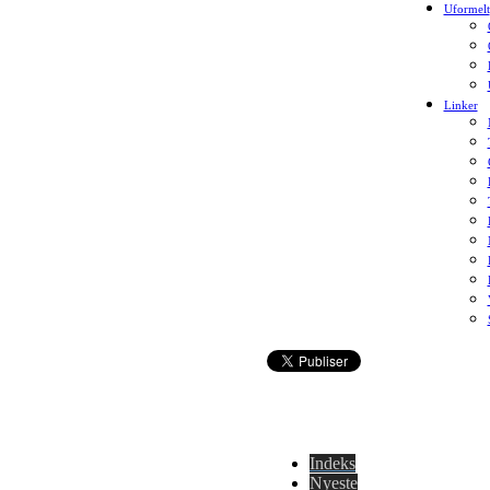
Uformelt
Linker
Indeks
Nyeste