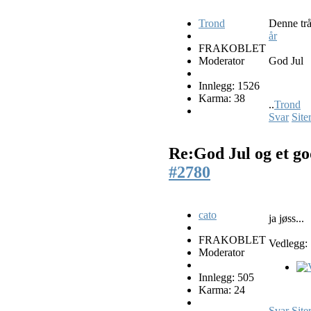
Trond
Denne tr
år
FRAKOBLET
Moderator
God Jul
Innlegg: 1526
Karma: 38
..
Trond
Svar
Site
Re:God Jul og et go
#2780
cato
ja jøss...
FRAKOBLET
Vedlegg:
Moderator
Innlegg: 505
Karma: 24
Svar
Site