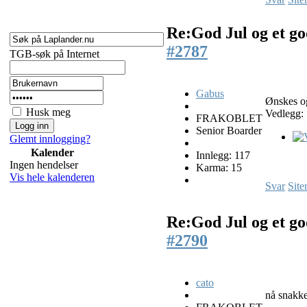
Re:God Jul og et go
#2787
TGB-søk på Internet
Gabus
Ønskes og
Husk meg
Vedlegg:
FRAKOBLET
Senior Boarder
Glemt innlogging?
Kalender
Innlegg: 117
Ingen hendelser
Karma: 15
Vis hele kalenderen
Svar
Site
Re:God Jul og et go
#2790
cato
nå snakke