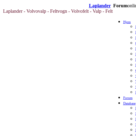
Laplander
Forum
onli
Laplander - Volvovalp - Feltvogn - Volvofelt - Valp - Felt
Hjem
Forum
Database