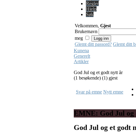
Regler
Hjelp
Søk
Velkommen,
Gjest
Brukernavn
meg
Glemt ditt passord?
Glemt ditt 
Kunena
Generelt
Artikler
God Jul og et godt nytt år
(1 besøkende) (1) gjest
Svar på emne
Nytt emne
EMNE: God Jul og e
God Jul og et godt 