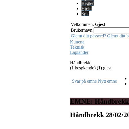
Regler
Hjelp
Søk
Velkommen,
Gjest
Brukernavn
Glemt ditt passord?
Glemt ditt 
Kunena
Teknisk
Laplander
Håndbrekk
(1 besøkende) (1) gjest
Svar på emne
Nytt emne
EMNE: Håndbrekk
Håndbrekk
28/02/2