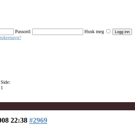
Passord:
Husk meg
brukernavn?
Side:
1
008 22:38
#2969