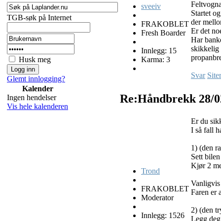
Feltvogna
sveeiv
Startet o
TGB-søk på Internet
der mell
FRAKOBLET
Er det noe
Fresh Boarder
Har banke
skikkelig
Innlegg: 15
propanbre
Karma: 3
Husk meg
Svar
Site
Glemt innlogging?
Kalender
Re:Håndbrekk
28/0
Ingen hendelser
Vis hele kalenderen
Er du sik
I så fall 
1) (den r
Sett bilen
Kjør 2 me
Trond
Vanligvis 
FRAKOBLET
Faren er 
Moderator
2) (den t
Innlegg: 1526
Legg deg 