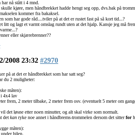
 har nå stått i 4 mnd.
g skulle kjøre, men håndbrekket hadde hengt seg opp, dvs.bak på tromm
omakselen kommer fra bakaksel.
n som har gode råd....tviler på at det er rustet fast på så kort tid...?
t litt og lagt et varmt omslag rundt uten at det hjalp. Kansje jeg må fr
 varme...?
nner eller skjærebrenner??
r
2/2008 23:32
#2970
ker på at det er håndbrekket som har satt seg?
har du 2 muligheter:
aske måten):
 i 4x4 lav
ter frem, 2 meter tilbake, 2 meter frem osv. (eventuelt 5 meter om gang
vil det løsne etter noen minutter, og alt skal virke som normalt.
at det
kan
ryke noe annet i håndbrems-trommelen dersom det sitter
for
h
rygge måten):
under bilen.