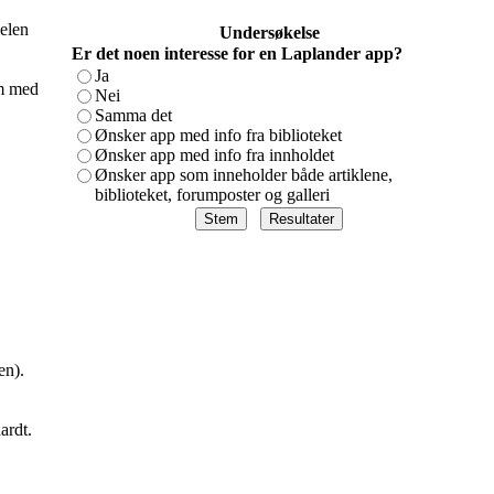
elen
Undersøkelse
Er det noen interesse for en Laplander app?
Ja
em med
Nei
Samma det
Ønsker app med info fra biblioteket
Ønsker app med info fra innholdet
Ønsker app som inneholder både artiklene,
biblioteket, forumposter og galleri
en).
ardt.