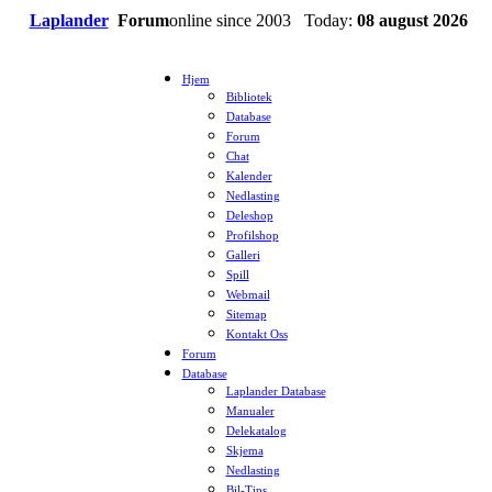
Laplander
Forum
online since 2003 Today:
08 august 2026
Hjem
Bibliotek
Database
Forum
Chat
Kalender
Nedlasting
Deleshop
Profilshop
Galleri
Spill
Webmail
Sitemap
Kontakt Oss
Forum
Database
Laplander Database
Manualer
Delekatalog
Skjema
Nedlasting
Bil-Tips