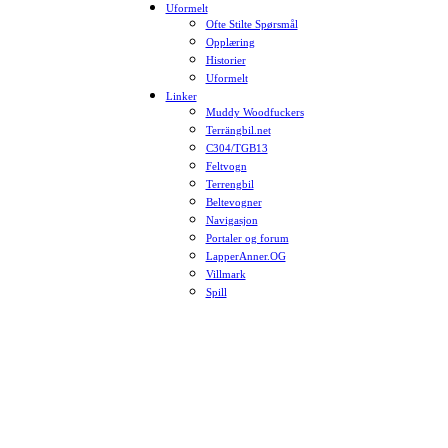
Uformelt
Ofte Stilte Spørsmål
Opplæring
Historier
Uformelt
Linker
Muddy Woodfuckers
Terrängbil.net
C304/TGB13
Feltvogn
Terrengbil
Beltevogner
Navigasjon
Portaler og forum
LapperAnner.OG
Villmark
Spill