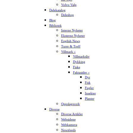
Volvo Valp
Delekatalog
Deleshop
Blog
Bibliotek
Interne Nyheter
Eksterne Nyheter
English News
Turer & Treff
Villmark »
Villmarksliv
Dykking
Fiske
Faktasider »
Dyr
Fisk
Fugler
Insekter
Planter
Oppslagsverk
Diverse
Diverse Artikler
Websidene
Webkamera
Newsfeeds