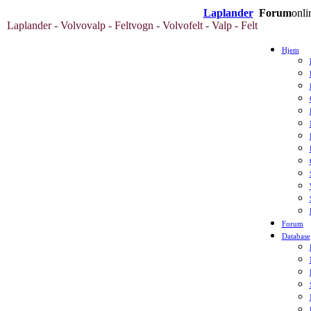
Laplander
Forum
onli
Laplander - Volvovalp - Feltvogn - Volvofelt - Valp - Felt
Hjem
Forum
Database