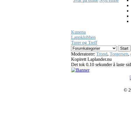
Svar på emne
Nytt emne
Kunena
Lappklubben
Turer og Treff
Moderatorer:
Trond
,
Torgersen
,
Kopirett Laplander.nu
Det tok 0.10 sekunder å laste si
© 2