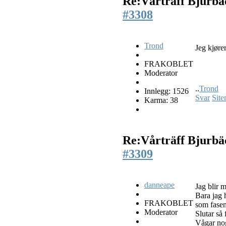
Re:Vårträff Bjurb
#3308
Trond
Jeg kjøre
FRAKOBLET
Moderator
..
Trond
Innlegg: 1526
Svar
Site
Karma: 38
Re:Vårträff Bjurb
#3309
danneape
Jag blir m
Bara jag h
FRAKOBLET
som fasen
Moderator
Slutar så
Vågar nog 