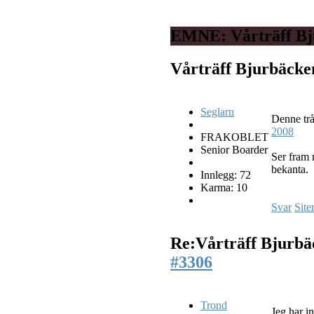
EMNE: Vårträff Bj
Vårträff Bjurbäck
Seglarn
Denne tr
2008
FRAKOBLET
Senior Boarder
Ser fram 
bekanta.
Innlegg: 72
Karma: 10
Svar
Site
Re:Vårträff Bjurb
#3306
Trond
Jeg har i