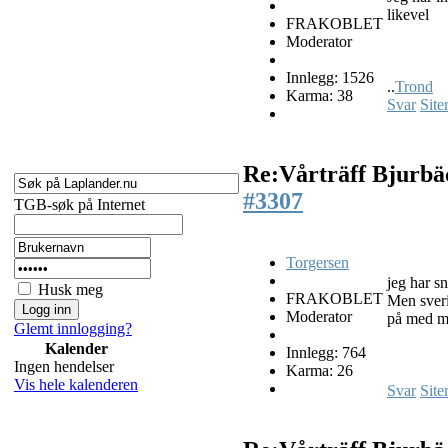
likevel
FRAKOBLET
Moderator
Innlegg: 1526
..
Trond
Karma: 38
Svar
Site
Re:Vårträff Bjurb
#3307
TGB-søk på Internet
Torgersen
jeg har s
Husk meg
FRAKOBLET
Men sveri
Moderator
på med m
Glemt innlogging?
Kalender
Innlegg: 764
Ingen hendelser
Karma: 26
Vis hele kalenderen
Svar
Site