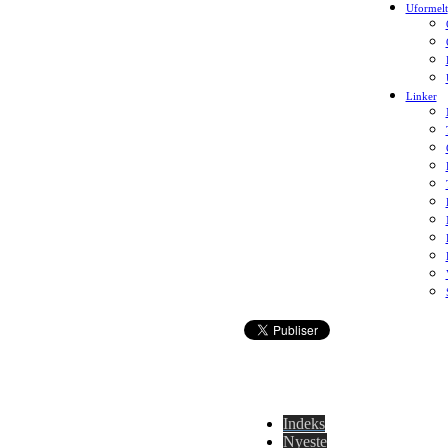
Uformelt
Linker
Indeks
Nyeste