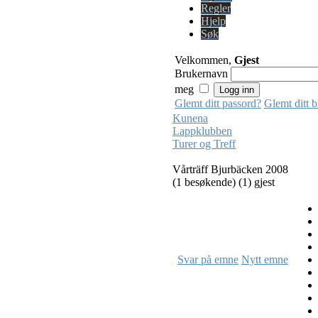
Regler
Hjelp
Søk
Velkommen,
Gjest
Brukernavn
meg
Glemt ditt passord?
Glemt ditt 
Kunena
Lappklubben
Turer og Treff
Vårträff Bjurbäcken 2008
(1 besøkende) (1) gjest
Svar på emne
Nytt emne