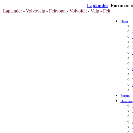
Laplander
Forum
onli
Laplander - Volvovalp - Feltvogn - Volvofelt - Valp - Felt
Hjem
Forum
Database