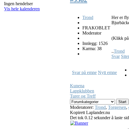
Ingen hendelser
Vis hele kalenderen
Trond
Her er fl
Bjurbäck
FRAKOBLET
Moderator
(Klikk på 
Innlegg: 1526
Karma: 38
..
Trond
Svar
Site
Svar på emne
Nytt emne
Kunena
Lappklubben
Turer og Treff
Moderatorer:
Trond
,
Torgersen
,
Kopirett Laplander.nu
Det tok 0.12 sekunder å laste si