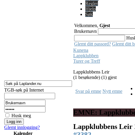
Regler
Hjelp
Søk
Velkommen,
Gjest
Brukernavn
Hus
Glemt ditt passord?
Glemt ditt 
Kunena
Lappklubben
Turer og Treff
Lappklubbens Leir
(1 besøkende) (1) gjest
TGB-søk på Internet
Svar på emne
Nytt emne
EMNE: Lappklubbe
Husk meg
Lappklubbens Leir
Glemt innlogging?
#3382
Kalender