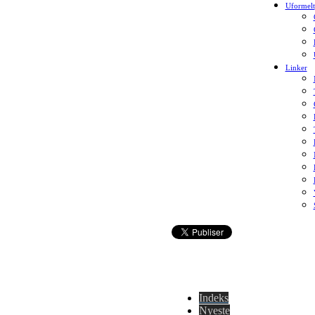
Uformelt
Linker
Indeks
Nyeste