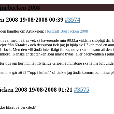
jurbäcken 2008
en 2008
19/08/2008 00:39
#3574
åden handler om Artikkelen:
Höstträff Bjurbäcken 2008
m var med i våras vet, så havererade min 9033:a väldans snöpligt då. Ja
rejor från 60-talet - och dessutom fick jag ju hjälp av Håkan med en ann
arlock. Men den vill ändå inte riktigt funka; nu verkar det som att den in
armkörd. Kanske är det tanken som måste bytas, eller backventilen i p
ör tips om hur min lågtflygande Gripen åtminstone ska få lite luft unde
n inte går att få \"upp i luften\" så tänkte jag ändå komma och hälsa 
r
äcken 2008
19/08/2008 01:21
#3575
kke fikset på verksted?