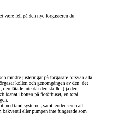
t være feil på den nye forgasseren du
h mindre justeringar på förgasare försvan alla
r förgasar kollen och genomgången av den, det
den tätade inte där den skulle, ( ja den
 losnat i botten på flotörhuset, en total
igen,
 med tänd systemet, samt tendenserna att
en bakventil eller pumpen inte fungerade som