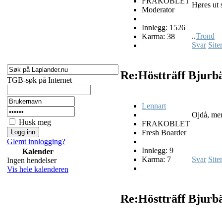
FRAKOBLET
Høres ut 
Moderator
Innlegg: 1526
..
Trond
Karma: 38
Svar
Site
Re:Höstträff Bjurb
TGB-søk på Internet
Lennart
Ojdå, men
Husk meg
FRAKOBLET
Fresh Boarder
Glemt innlogging?
Innlegg: 9
Kalender
Karma: 7
Svar
Site
Ingen hendelser
Vis hele kalenderen
Re:Höstträff Bjurb