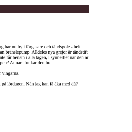
g har nu bytt förgasare och tändspole - helt
an bränslepump. Alldeles nya grejor är tändstift
te får bensin i alla lägen, i synnerhet när den är
umpen? Annars funkar den bra
r vingarna.
på på lördagen. Nån jag kan få åka med då?