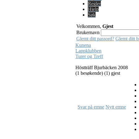
Regler
Hjelp
Søk
Velkommen,
Gjest
Brukernavn
Glemt ditt passord?
Glemt ditt 
Kunena
Lappklubben
Turer og Treff
Höstträff Bjurbäcken 2008
(1 besøkende) (1) gjest
Svar på emne
Nytt emne