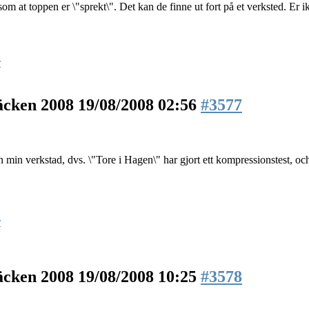
som at toppen er \"sprekt\". Det kan de finne ut fort på et verksted. Er i
r
äcken 2008
19/08/2008 02:56
#3577
 min verkstad, dvs. \"Tore i Hagen\" har gjort ett kompressionstest, och
r
äcken 2008
19/08/2008 10:25
#3578