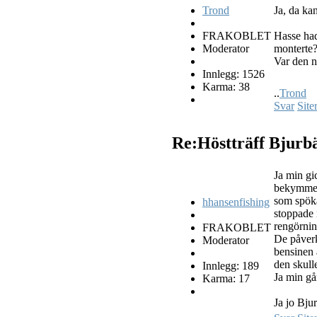
Trond
Ja, da ka
FRAKOBLET
Hasse had
Moderator
monterte
Var den 
Innlegg: 1526
Karma: 38
..
Trond
Svar
Site
Re:Höstträff Bjurb
Ja min gi
bekymmer.
som spöka
hhansenfishing
stoppade 
rengörnin
FRAKOBLET
De påverk
Moderator
bensinen 
den skull
Innlegg: 189
Ja min går
Karma: 17
Ja jo Bj