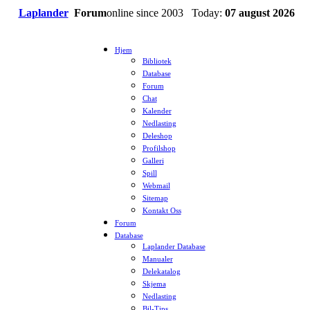
Laplander
Forum
online since 2003 Today:
07 august 2026
Hjem
Bibliotek
Database
Forum
Chat
Kalender
Nedlasting
Deleshop
Profilshop
Galleri
Spill
Webmail
Sitemap
Kontakt Oss
Forum
Database
Laplander Database
Manualer
Delekatalog
Skjema
Nedlasting
Bil-Tips