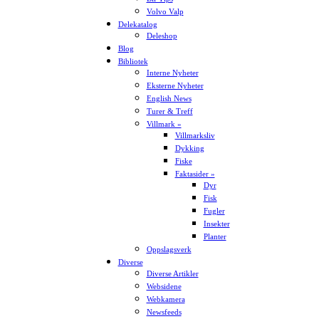
Volvo Valp
Delekatalog
Deleshop
Blog
Bibliotek
Interne Nyheter
Eksterne Nyheter
English News
Turer & Treff
Villmark »
Villmarksliv
Dykking
Fiske
Faktasider »
Dyr
Fisk
Fugler
Insekter
Planter
Oppslagsverk
Diverse
Diverse Artikler
Websidene
Webkamera
Newsfeeds