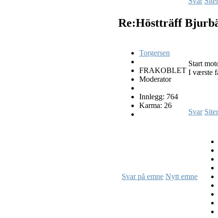
Svar
Site
Re:Höstträff Bjurb
Torgersen
Start mot
FRAKOBLET
I værste 
Moderator
Innlegg: 764
Karma: 26
Svar
Site
Svar på emne
Nytt emne