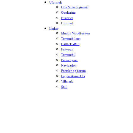
Uformelt
Ofte Stilte Spørsmål
Opplæring
Historier
Uformelt
Linker
Muddy Woodfuckers
Terrängbil.net
C304/TGB13
Feltvogn
Terrengbil
Beltevogner
Navigasjon
Portaler og forum
LapperAnner.OG
Villmark
Spill