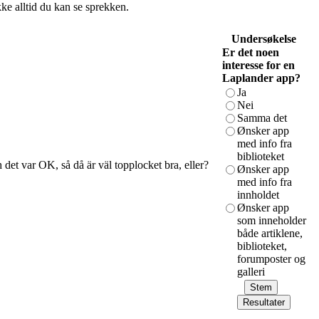
kke alltid du kan se sprekken.
Undersøkelse
Er det noen
interesse for en
Laplander app?
Ja
Nei
Samma det
Ønsker app
med info fra
biblioteket
 det var OK, så då är väl topplocket bra, eller?
Ønsker app
med info fra
innholdet
Ønsker app
som inneholder
både artiklene,
biblioteket,
forumposter og
galleri