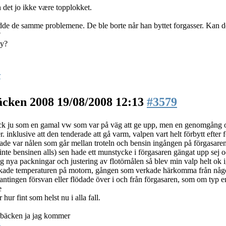
n det jo ikke være topplokket.
de de samme problemene. De ble borte når han byttet forgasser. Kan de
?
ny?
r
äcken 2008
19/08/2008 12:13
#3579
ck ju som en gamal vw som var på väg att ge upp, men en genomgång oc
 inklusive att den tenderade att gå varm, valpen vart helt förbytt efte
de var nålen som går mellan troteln och bensin ingången på förgasaren, 
inte bensinen alls) sen hade ett munstycke i förgasaren gängat upp sej och
g nya packningar och justering av flotörnålen så blev min valp helt ok 
ade temperaturen på motorn, gången som verkade härkomma från något
antingen försvan eller flödade över i och från förgasaren, som om typ 
e
 hur fint som helst nu i alla fall.
urbäcken ja jag kommer