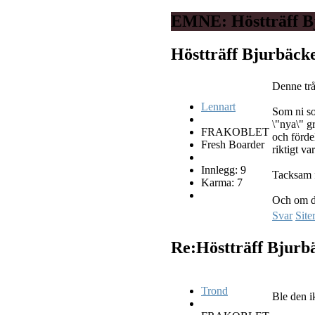
EMNE: Höstträff B
Höstträff Bjurbäck
Denne tr
Lennart
Som ni so
\"nya\" g
FRAKOBLET
och fördel
Fresh Boarder
riktigt v
Innlegg: 9
Tacksam f
Karma: 7
Och om de
Svar
Site
Re:Höstträff Bjurb
Trond
Ble den i