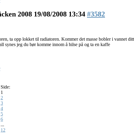
r
äcken 2008
19/08/2008 13:34
#3582
oren, ta opp lokket til radiatoren. Kommer det masse bobler i vannet dit
fall synes jeg du bør komme innom å hilse på og ta en kaffe
r
Side:
1
2
3
4
5
6
...
12