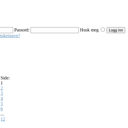
Passord:
Husk meg
brukernavn?
Side:
1
2
3
4
5
6
...
12