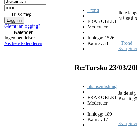
Trond
Ikke leng
Husk meg
Må se å 
FRAKOBLET
Glemt innlogging?
Moderator
Kalender
Innlegg: 1526
Ingen hendelser
..
Trond
Karma: 38
Vis hele kalenderen
Svar
Site
Re:Tursko
23/03/20
hhansenfishing
Ja de såg
FRAKOBLET
Bra att g
Moderator
Innlegg: 189
Karma: 17
Svar
Site