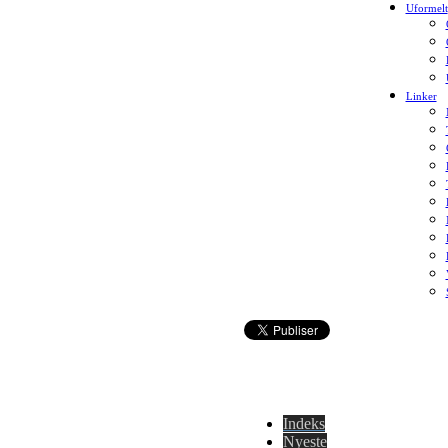
Uformelt
Linker
Indeks
Nyeste