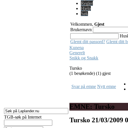
Regler
Hjelp
Søk
Velkommen,
Gjest
Brukernavn
Hus
Glemt ditt passord?
Glemt ditt 
Kunena
Generelt
Snikk og Snakk
Tursko
(1 besøkende) (1) gjest
Svar på emne
Nytt emne
EMNE: Tursko
TGB-søk på Internet
Tursko
21/03/2009 