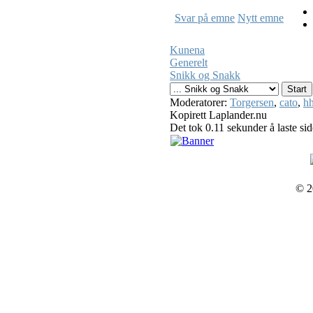
Svar på emne
Nytt emne
Kunena
Generelt
Snikk og Snakk
Moderatorer:
Torgersen
,
cato
,
hh
Kopirett Laplander.nu
Det tok 0.11 sekunder å laste si
© 2