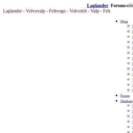
Laplander
Forum
onli
Laplander - Volvovalp - Feltvogn - Volvofelt - Valp - Felt
Hjem
Forum
Database