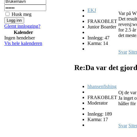
EKJ
Var på WR
Husk meg
Det result
FRAKOBLET
reversj:w
Glemt innlogging?
Junior Boarder
for 2.5 å
Kalender
det meste
Innlegg: 47
Ingen hendelser
Karma: 14
Vis hele kalenderen
Svar
Site
Re:Da var det gjor
hhansenfishing
Oj de va
FRAKOBLET
Ja inget 
Moderator
håller fö
Innlegg: 189
Karma: 17
Svar
Site