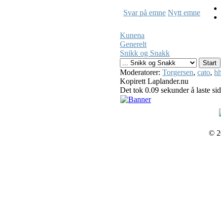
Svar på emne
Nytt emne
Kunena
Generelt
Snikk og Snakk
Moderatorer:
Torgersen
,
cato
,
hh
Kopirett Laplander.nu
Det tok 0.09 sekunder å laste si
© 2