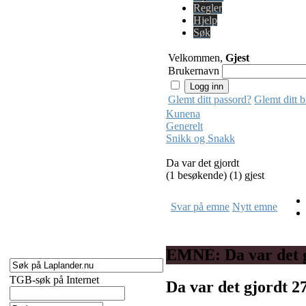
Regler
Hjelp
Søk
Velkommen,
Gjest
Brukernavn
Glemt ditt passord?
Glemt ditt 
Kunena
Generelt
Snikk og Snakk
Da var det gjordt
(1 besøkende) (1) gjest
Svar på emne
Nytt emne
EMNE: Da var det 
TGB-søk på Internet
Da var det gjordt
2