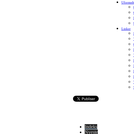
Uformelt
Linker
Indeks
Nyeste