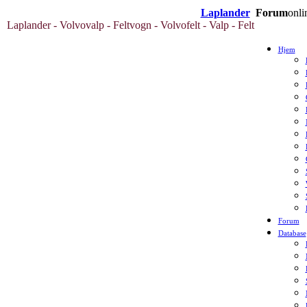
Laplander
Forum
onli
Laplander - Volvovalp - Feltvogn - Volvofelt - Valp - Felt
Hjem
Forum
Database