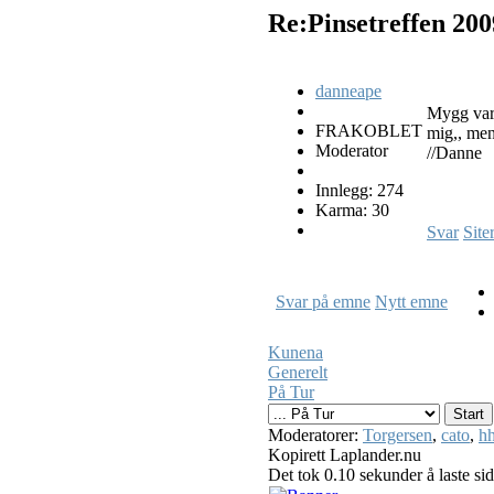
Re:Pinsetreffen 20
danneape
Mygg var 
FRAKOBLET
mig,, men
Moderator
//Danne
Innlegg: 274
Karma: 30
Svar
Site
Svar på emne
Nytt emne
Kunena
Generelt
På Tur
Moderatorer:
Torgersen
,
cato
,
hh
Kopirett Laplander.nu
Det tok 0.10 sekunder å laste si