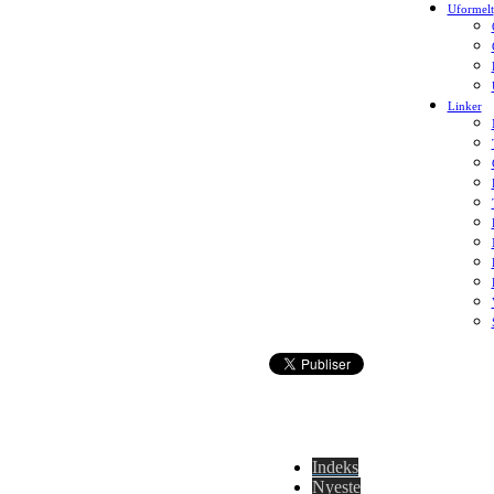
Uformelt
Linker
Indeks
Nyeste