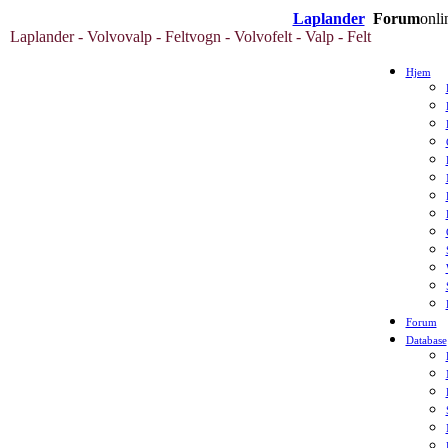
Laplander
Forum
onli
Laplander - Volvovalp - Feltvogn - Volvofelt - Valp - Felt
Hjem
Forum
Database