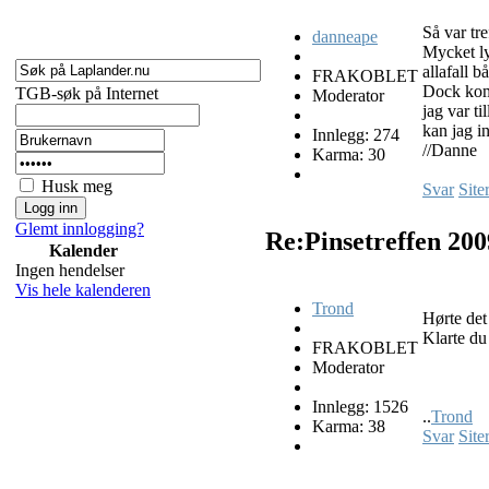
Så var tr
danneape
Mycket ly
allafall b
FRAKOBLET
Dock kom 
TGB-søk på Internet
Moderator
jag var ti
kan jag i
Innlegg: 274
//Danne
Karma: 30
Husk meg
Svar
Site
Glemt innlogging?
Re:Pinsetreffen 20
Kalender
Ingen hendelser
Vis hele kalenderen
Trond
Hørte det
Klarte du 
FRAKOBLET
Moderator
Innlegg: 1526
..
Trond
Karma: 38
Svar
Site