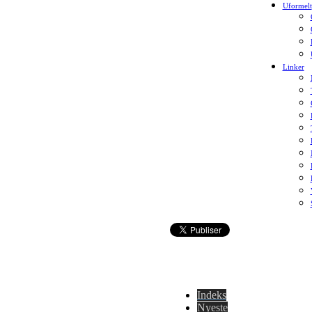
Uformelt
Linker
Indeks
Nyeste