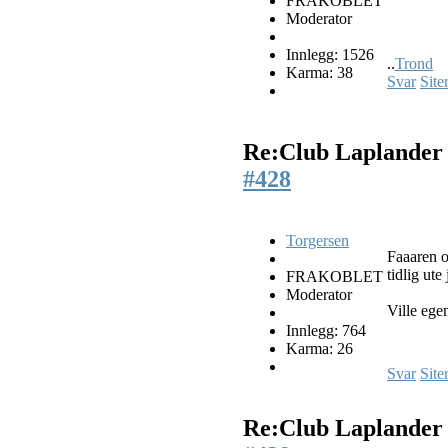
FRAKOBLET
Moderator
Innlegg: 1526
..
Trond
Karma: 38
Svar
Site
Re:Club Laplande
#428
Torgersen
Faaaren og
tidlig ute
FRAKOBLET
Moderator
Ville ege
Innlegg: 764
Karma: 26
Svar
Site
Re:Club Laplande