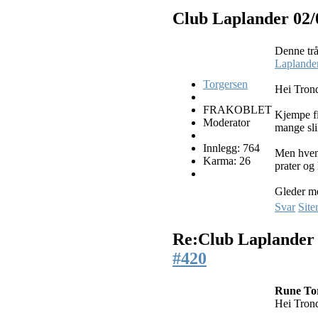
Club Laplander
02/
Denne trå
Laplande
Torgersen
Hei Tron
FRAKOBLET
Kjempe fi
Moderator
mange sli
Innlegg: 764
Men hvem 
Karma: 26
prater og
Gleder meg
Svar
Site
Re:Club Laplande
#420
Rune Tor
Hei Tron