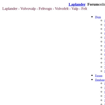
Laplander
Forum
onli
Laplander - Volvovalp - Feltvogn - Volvofelt - Valp - Felt
Hjem
Forum
Database