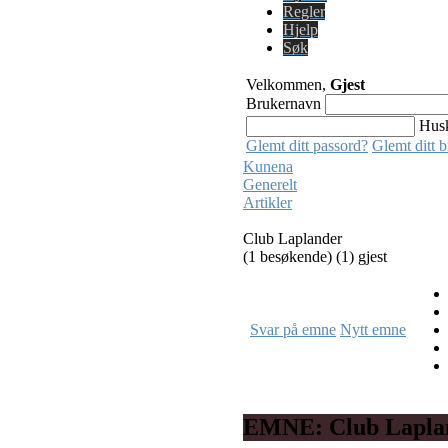
Regler
Hjelp
Søk
Velkommen,
Gjest
Brukernavn
Hus
Glemt ditt passord?
Glemt ditt 
Kunena
Generelt
Artikler
Club Laplander
(1 besøkende) (1) gjest
Svar på emne
Nytt emne
EMNE: Club Lapla