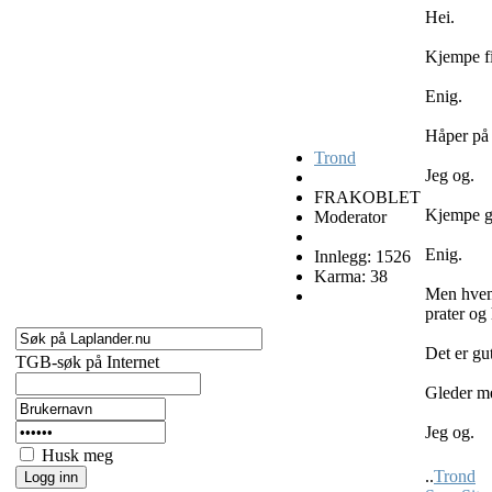
Hei.
Kjempe fi
Enig.
Håper på 
Trond
Jeg og.
FRAKOBLET
Kjempe go
Moderator
Enig.
Innlegg: 1526
Karma: 38
Men hvem 
prater og
Det er gu
TGB-søk på Internet
Gleder meg
Jeg og.
Husk meg
..
Trond