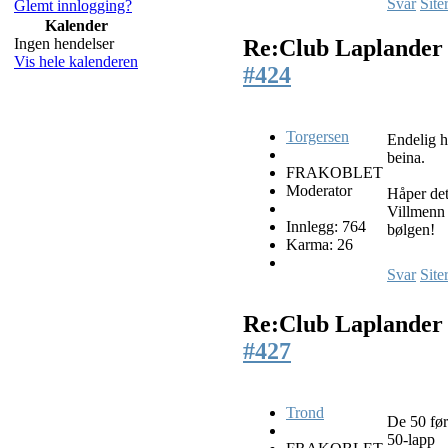
Svar
Site
Glemt innlogging?
Kalender
Ingen hendelser
Re:Club Laplande
Vis hele kalenderen
#424
Torgersen
Endelig 
beina.
FRAKOBLET
Moderator
Håper det
Villmenn 
Innlegg: 764
bølgen!
Karma: 26
Svar
Site
Re:Club Laplande
#427
Trond
De 50 førs
50-lapp