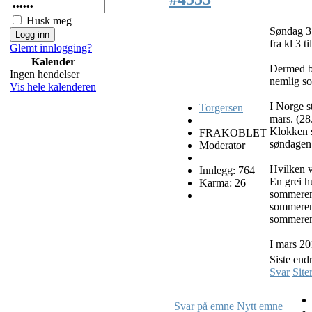
Husk meg
Søndag 31
fra kl 3 ti
Glemt innlogging?
Kalender
Dermed ble
Ingen hendelser
nemlig so
Vis hele kalenderen
I Norge s
Torgersen
mars. (28
Klokken st
FRAKOBLET
søndagen 
Moderator
Hvilken v
Innlegg: 764
En grei hu
Karma: 26
sommeren.
sommeren)
sommere
I mars 201
Siste end
Svar
Site
Svar på emne
Nytt emne