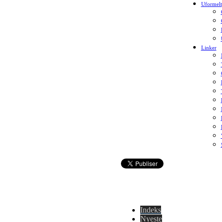
Uformelt
Linker
Indeks
Nyeste