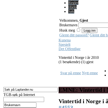
Regler
Hjelp
Søk
Velkommen,
Gjest
Brukernavn
Husk meg
Glemt ditt passord?
Glemt ditt 
Kunena
Spesielt
Det Offentlige
Vintertid i Norge i år 2010
(1 besøkende) (1) gjest
Svar på emne
Nytt emne
EMNE: Vintertid i 
TGB-søk på Internet
Vintertid i Norge i
#4553