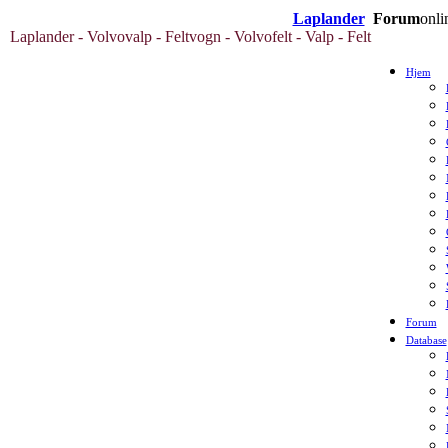
Laplander
Forum
onli
Laplander - Volvovalp - Feltvogn - Volvofelt - Valp - Felt
Hjem
Forum
Database