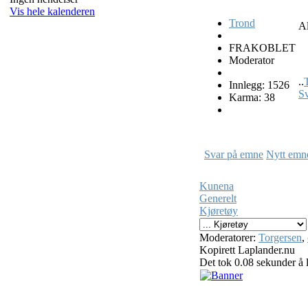
Vis hele kalenderen
Trond
Al
FRAKOBLET
Moderator
..
Innlegg: 1526
S
Karma: 38
Svar på emne
Nytt emn
Kunena
Generelt
Kjøretøy
Moderatorer:
Torgersen
,
Kopirett Laplander.nu
Det tok 0.08 sekunder å l