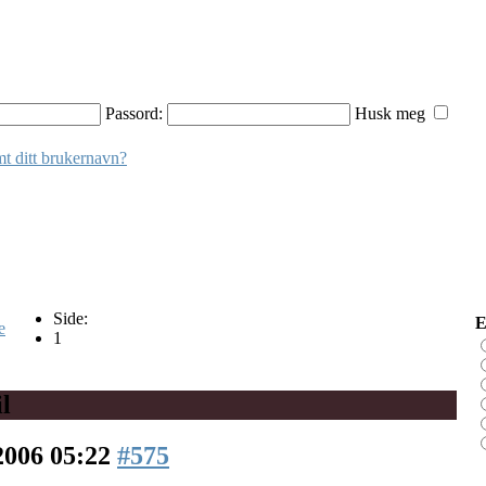
Passord:
Husk meg
t ditt brukernavn?
Side:
E
e
1
l
2006 05:22
#575