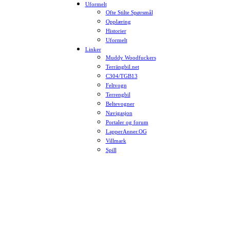
Uformelt
Ofte Stilte Spørsmål
Opplæring
Historier
Uformelt
Linker
Muddy Woodfuckers
Terrängbil.net
C304/TGB13
Feltvogn
Terrengbil
Beltevogner
Navigasjon
Portaler og forum
LapperAnner.OG
Villmark
Spill