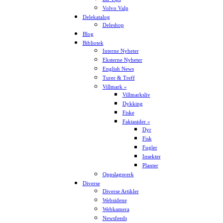
Volvo Valp
Delekatalog
Deleshop
Blog
Bibliotek
Interne Nyheter
Eksterne Nyheter
English News
Turer & Treff
Villmark »
Villmarksliv
Dykking
Fiske
Faktasider »
Dyr
Fisk
Fugler
Insekter
Planter
Oppslagsverk
Diverse
Diverse Artikler
Websidene
Webkamera
Newsfeeds