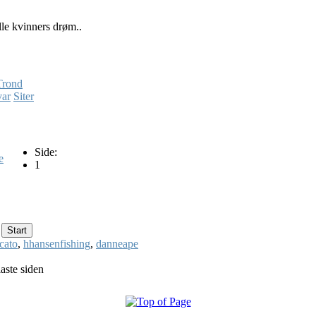
le kvinners drøm..
Trond
var
Siter
Side:
e
1
cato
,
hhansenfishing
,
danneape
aste siden