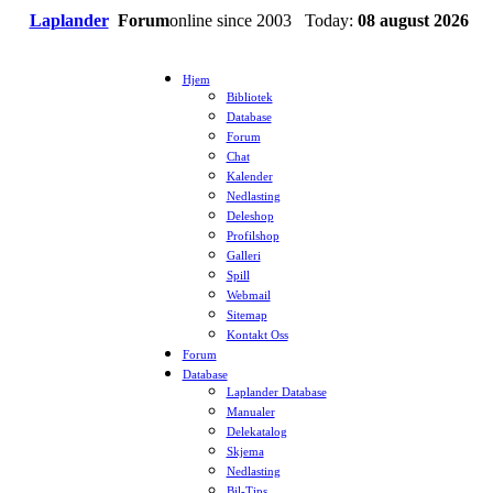
Laplander
Forum
online since 2003 Today:
08 august 2026
Hjem
Bibliotek
Database
Forum
Chat
Kalender
Nedlasting
Deleshop
Profilshop
Galleri
Spill
Webmail
Sitemap
Kontakt Oss
Forum
Database
Laplander Database
Manualer
Delekatalog
Skjema
Nedlasting
Bil-Tips