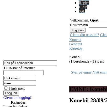
Regler
Hjelp
Søk
Velkommen,
Gjest
Brukernavn
Glemt ditt passord?
Glem
Kunena
Generelt
Kjøretøy
Konebil
(1 besøkende) (1) gjest
TGB-søk på Internet
Svar på emne
Nytt emn
EMNE: Konebi
Husk meg
Glemt innlogging?
Konebil
28/09/
Kalender
Ingen hendelser