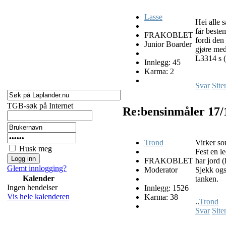
Lasse
Hei alle 
får beste
FRAKOBLET
fordi den
Junior Boarder
gjøre med 
L3314 s (
Innlegg: 45
Karma: 2
Svar
Site
TGB-søk på Internet
Re:bensinmåler
17/
Trond
Virker so
Husk meg
Fest en l
FRAKOBLET
har jord (
Glemt innlogging?
Moderator
Sjekk også
Kalender
tanken.
Ingen hendelser
Innlegg: 1526
Vis hele kalenderen
Karma: 38
..
Trond
Svar
Site