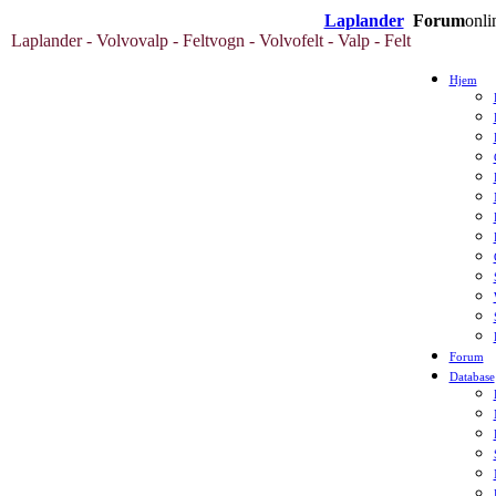
Laplander
Forum
onli
Laplander - Volvovalp - Feltvogn - Volvofelt - Valp - Felt
Hjem
Forum
Database