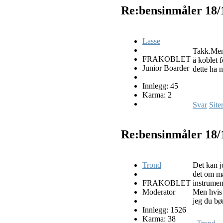
Re:bensinmåler
18/
Lasse
Takk.Men 
FRAKOBLET
å koblet 
Junior Boarder
dette ha 
Innlegg: 45
Karma: 2
Svar
Site
Re:bensinmåler
18/
Trond
Det kan jo
det om må
FRAKOBLET
instrument
Moderator
Men hvis d
jeg du bø
Innlegg: 1526
Karma: 38