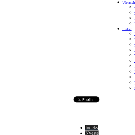
Uformelt
Linker
Indeks
Nyeste