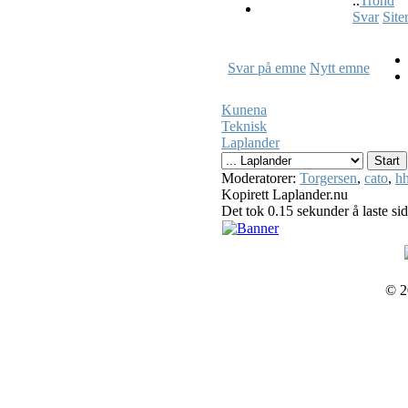
..
Trond
Svar
Site
Svar på emne
Nytt emne
Kunena
Teknisk
Laplander
Moderatorer:
Torgersen
,
cato
,
hh
Kopirett Laplander.nu
Det tok 0.15 sekunder å laste si
© 2