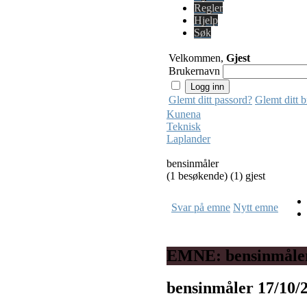
Regler
Hjelp
Søk
Velkommen,
Gjest
Brukernavn
Glemt ditt passord?
Glemt ditt 
Kunena
Teknisk
Laplander
bensinmåler
(1 besøkende) (1) gjest
Svar på emne
Nytt emne
EMNE: bensinmåle
bensinmåler
17/10/