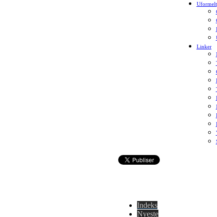
Uformelt
Linker
Indeks
Nyeste