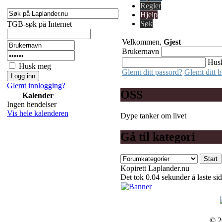
Regler
Hjelp
Søk
TGB-søk på Internet
Velkommen,
Gjest
Brukernavn
Hus
Husk meg
Glemt ditt passord?
Glemt ditt 
Glemt innlogging?
OSS
Kalender
Ingen hendelser
Vis hele kalenderen
Dype tanker om livet
Gå til kategori
Kopirett Laplander.nu
Det tok 0.04 sekunder å laste si
© 2