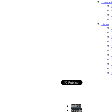
Uformelt
Linker
Indeks
Nyeste