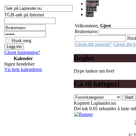
Regler
Hjelp
Søk
TGB-søk på Internet
Velkommen,
Gjest
Brukernavn
Hus
Husk meg
Glemt ditt passord?
Glemt ditt 
Glemt innlogging?
Regler
Kalender
Ingen hendelser
Vis hele kalenderen
Dype tanker om livet
Gå til kategori
Kopirett Laplander.nu
Det tok 0.05 sekunder å laste si
© 2